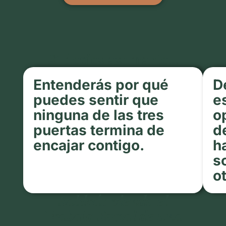
Si decies asomarte...
Entenderás por qué
D
puedes sentir que
e
ninguna de las tres
o
puertas termina de
d
encajar contigo.
h
s
o
Saldrás viendo el
Trabajo Social de una