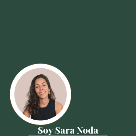
forma que
probablemente nunca
antes te habían
enseñado
Soy Sara Noda